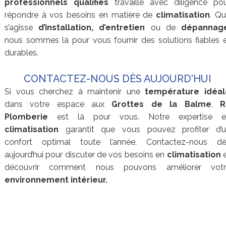
professionnels qualifiés
travaille avec diligence po
répondre à vos besoins en matière de
climatisation
. Qu’
s’agisse
d’installation, d’entretien
ou de
dépannag
nous sommes là pour vous fournir des solutions fiables 
durables.
CONTACTEZ-NOUS DÈS AUJOURD'HUI
Si vous cherchez à maintenir une
température idéal
dans votre espace aux
Grottes de la Balme
,
R
Plomberie
est là pour vous. Notre expertise e
climatisation
garantit que vous pouvez profiter d’u
confort optimal toute l’année. Contactez-nous dè
aujourd’hui pour discuter de vos besoins en
climatisation
e
découvrir comment nous pouvons améliorer votr
environnement intérieur.