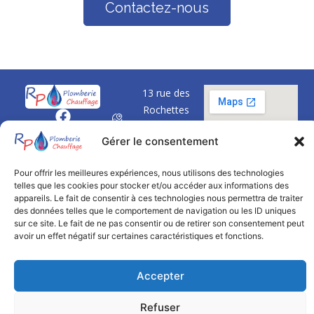
Contactez-nous
13 rue des
Rochettes
F
01500 Saint
a
Gérer le consentement
Denis en Bugey
c
e
06 16 37 09 84
Pour offrir les meilleures expériences, nous utilisons des technologies
b
telles que les cookies pour stocker et/ou accéder aux informations des
o
Formulaire de
appareils. Le fait de consentir à ces technologies nous permettra de traiter
o
contact
des données telles que le comportement de navigation ou les ID uniques
k
sur ce site. Le fait de ne pas consentir ou de retirer son consentement peut
Lundi au
avoir un effet négatif sur certaines caractéristiques et fonctions.
vendredi : 08h30
- 18h00
Accepter
Refuser