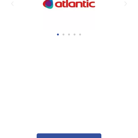
VOUS AVEZ UN PROJET
D'INSTALLATION DE
CHAUFFAGE À MEXIMIEUX
?
N’hésitez pas à contacter RP Plomberie
Chauffage